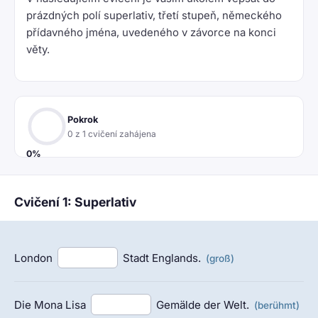
prázdných polí superlativ, třetí stupeň, německého
přídavného jména, uvedeného v závorce na konci
věty.
Pokrok
0 z 1 cvičení zahájena
0%
Cvičení 1: Superlativ
London
Stadt Englands.
(groß)
Die Mona Lisa
Gemälde der Welt.
(berühmt)