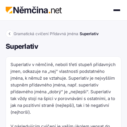
Gramatická cvičení
/
Přídavná jména
/
Superlativ
Superlativ
Superlativ v němčině, neboli třetí stupeň přídavných
jmen, odkazuje na „nej“ vlastnosti podstatného
jména, k němuž se vztahuje. Superlativ je nejvyšším
stupněm přídavného jména, např. superlativ
přídavného jména „dobrý“ je „nejlepší“. Superlativ
tak vždy stojí na špici v porovnávání s ostatními, a to
jak na pozitivní straně (nejlepší), tak i té negativní
(nejhorší).
V následujícím cvičení je vaším úkolem vepsat do