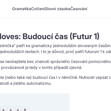
Gramatika
Cvičení
Slovní zásoba
Časování
ves: Budoucí čas (Futur 1)
ednička“ patří ke gramaticky jednodušším slovesným časům. B
dnodušších textech. I to je důvod, proč patří futurum 1 k 
es se neobejdete bez znalosti správného časování pomocnéh
 provázanost je tedy v tomto případě zjevná.
e (nebo také ne) budoucí čas I v němčině. Nutností vepsat 
losti a jistého automatizmu.
ä
ö
ü
ß