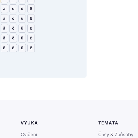
ä
ö
ü
ß
ä
ö
ü
ß
ä
ö
ü
ß
ä
ö
ü
ß
ä
ö
ü
ß
VÝUKA
TÉMATA
Cvičení
Časy & Způsoby