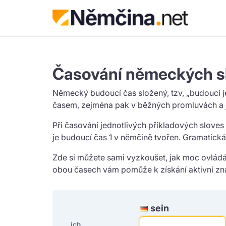
Časování německých slo
Německý budoucí čas složený, tzv, „budoucí j
časem, zejména pak v běžných promluvách a je
Při časování jednotlivých příkladových slov
je budoucí čas 1 v němčině tvořen. Gramatická
Zde si můžete sami vyzkoušet, jak moc ovládát
obou časech vám pomůže k získání aktivní zna
sein
ich