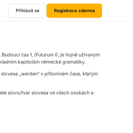
Přihlásit se
Registrace zdarma
udoucí čas 1, (Futurum I), je hojně užívaným
základním kapitolám německé gramatiky.
o slovesa „werden“ v přítomném čase, kterým
celé slovo/tvar slovesa ve všech osobách a